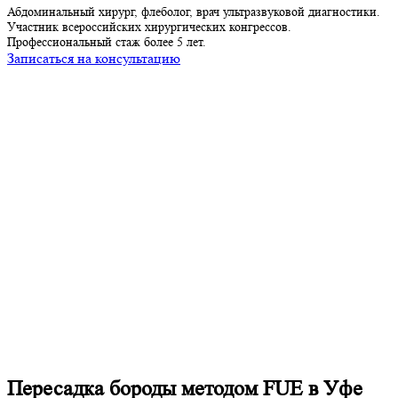
Абдоминальный хирург, флеболог, врач ультразвуковой диагностики.
О
Участник всероссийских хирургических конгрессов.
И
Профессиональный стаж более 5 лет.
З
Записаться на консультацию
Пересадка бороды методом FUE в Уфе