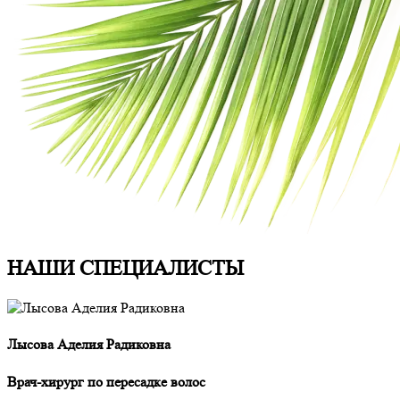
НАШИ СПЕЦИАЛИCТЫ
Лысова Аделия Радиковна
Л
Врач-хирург по пересадке волос
В